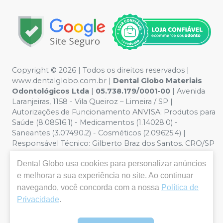
Copyright © 2026 | Todos os direitos reservados |
www.dentalglobo.com.br |
Dental Globo Materiais
Odontológicos Ltda
|
05.738.179/0001-00
| Avenida
Laranjeiras, 1158 - Vila Queiroz – Limeira / SP |
Autorizações de Funcionamento ANVISA: Produtos para
Saúde (8.08516.1) - Medicamentos (1.14028.0) -
Saneantes (3.07490.2) - Cosméticos (2.09625.4) |
Responsável Técnico: Gilberto Braz dos Santos. CRO/SP
nº 17.864 | Política de Privacidade e Segurança - Fotos
Dental Globo
usa cookies para personalizar anúncios
meramente ilustrativas - Os preços e condições da loja
virtual estão sujeitos a alterações. Em caso de
e melhorar a sua experiência no site. Ao continuar
divergência de preços no site, o valor válido é o do
navegando, você concorda com a nossa
Política de
Carrinho de Compra. Não vendemos por atacado por
Privacidade
.
isso nos reservamos o direito de não atender compras
de grandes volumes pelo site.