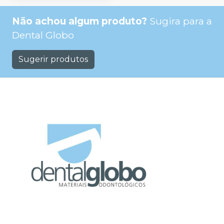
Não achou algum produto?
Sugira para a
Dental Globo
Sugerir produtos