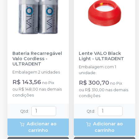
Bateria Recarregável
Lente VALO Black
Valo Cordless
-
Light
-
ULTRADENT
ULTRADENT
Embalagem com 1
Embalagem 2 unidades
unidade.
R$ 143,56
R$ 300,70
no
Pix
no
Pix
ou
R$ 148,00
nas demais
ou
R$ 310,00
nas demais
condições
condições
Qtd
:
Qtd
:
Adicionar ao
Adicionar ao
carrinho
carrinho