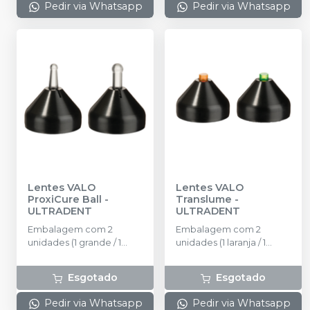
Pedir via Whatsapp
Pedir via Whatsapp
Lentes VALO
Lentes VALO
ProxiCure Ball
-
Translume
-
ULTRADENT
ULTRADENT
Embalagem com 2
Embalagem com 2
unidades (1 grande / 1
unidades (1 laranja / 1
pequena)
verde)
Esgotado
Esgotado
Pedir via Whatsapp
Pedir via Whatsapp