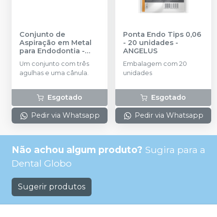
Conjunto de
Ponta Endo Tips 0,06
Aspiração em Metal
- 20 unidades
-
para Endodontia
-
ANGELUS
INDUSBELLO
Um conjunto com três
Embalagem com 20
agulhas e uma cânula.
unidades
Esgotado
Esgotado
Pedir via Whatsapp
Pedir via Whatsapp
Não achou algum produto?
Sugira para a
Dental Globo
Sugerir produtos