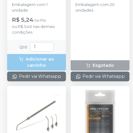
ULTRADENT
Embalagem com 1
Embalagem com 20
unidade.
unidades
R$ 5,24
no
Pix
ou
R$ 5,40
nas demais
condições
Qtd
:
Adicionar ao
carrinho
Esgotado
Pedir via Whatsapp
Pedir via Whatsapp