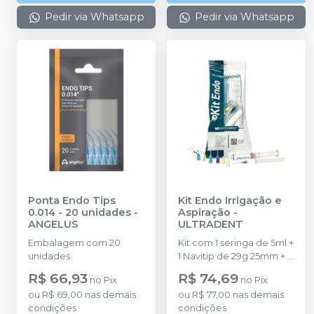
Pedir via Whatsapp
Pedir via Whatsapp
Ponta Endo Tips
Kit Endo Irrigação e
0.014 - 20 unidades
-
Aspiração
-
ANGELUS
ULTRADENT
Embalagem com 20
Kit com 1 seringa de 5ml +
unidades
1 Navitip de 29g 25mm + 1
Navitip 29g 21mm + 1
R$ 66,93
R$ 74,69
no
Pix
no
Pix
Capillary Tip 0,48 mm
ou
R$ 69,00
nas demais
ou
R$ 77,00
nas demais
(0.019?) + 1 Capillary Tip
condições
condições
0,36mm (0.014?) + 1 White