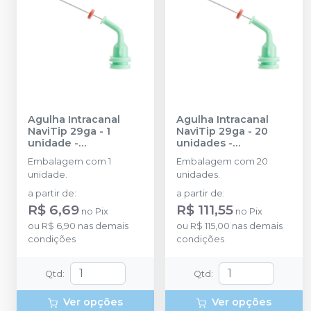
Agulha Intracanal
Agulha Intracanal
NaviTip 29ga - 1
NaviTip 29ga - 20
unidade
-
unidades
-
ULTRADENT
ULTRADENT
Embalagem com 1
Embalagem com 20
unidade.
unidades.
a partir de
:
a partir de
:
R$ 6,69
R$ 111,55
no
Pix
no
Pix
ou
R$ 6,90
nas demais
ou
R$ 115,00
nas demais
condições
condições
Qtd
:
Qtd
:
Ver opções
Ver opções