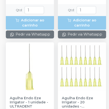
Mac Tip + 1 Luer Vacuum +
1 Endo-Eze Irrigator Tip.
Qtd
:
Qtd
:
Adicionar ao
Adicionar ao
carrinho
carrinho
Pedir via Whatsapp
Pedir via Whatsapp
Agulha Endo Eze
Agulha Endo Eze
Irrigator - 1 unidade
-
Irrigator - 20
ULTRADENT
unidades
-