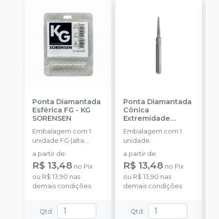
Ponta Diamantada
Ponta Diamantada
P
Esférica FG
-
KG
Cônica
C
SORENSEN
Extremidade
S
Arredondada FG
-
Embalagem com 1
Embalagem com 1
E
KG SORENSEN
unidade FG (alta
unidade.
u
rotação).
r
a partir de
:
a partir de
:
a
R$ 13,48
R$ 13,48
R
no
Pix
no
Pix
ou
R$ 13,90
nas
ou
R$ 13,90
nas
o
demais condições
demais condições
d
Qtd
:
Qtd
: