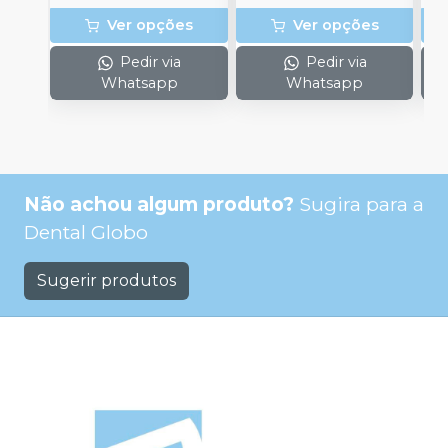
Ver opções
Ver opções
Pedir via
Pedir via
Whatsapp
Whatsapp
Não achou algum produto?
Sugira para a
Dental Globo
Sugerir produtos