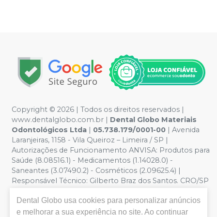
Copyright © 2026 | Todos os direitos reservados |
www.dentalglobo.com.br |
Dental Globo Materiais
Odontológicos Ltda
|
05.738.179/0001-00
| Avenida
Laranjeiras, 1158 - Vila Queiroz – Limeira / SP |
Autorizações de Funcionamento ANVISA: Produtos para
Saúde (8.08516.1) - Medicamentos (1.14028.0) -
Saneantes (3.07490.2) - Cosméticos (2.09625.4) |
Responsável Técnico: Gilberto Braz dos Santos. CRO/SP
nº 17.864 | Política de Privacidade e Segurança - Fotos
Dental Globo
usa cookies para personalizar anúncios
meramente ilustrativas - Os preços e condições da loja
virtual estão sujeitos a alterações. Em caso de
e melhorar a sua experiência no site. Ao continuar