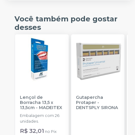
Você também pode gostar
desses
Lençol de
Gutapercha
L
Borracha 13,5 x
Protaper
-
13,5cm
-
MADEITEX
DENTSPLY SIRONA
S
Embalagem com 26
E
unidades.
u
R$ 32,01
a
no
Pix