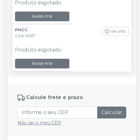
Produto esgotado
Avise-me
PMCC
Ver info
Cód.
6367
Produto esgotado
Avise-me
Calcule frete e prazo
Calcular
Não sei o meu CEP