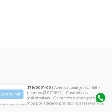
s Ltda
|
05.738.179/0001-00
| Avenida Laranjeiras, 1158 -
(1.14028.0) - Saneantes (3.07490.2) - Cosméticos
uar e fechar
Fotos meramente ilustrativas - Os preços e condições da
 Compra. Não vendemos por atacado por isso nos reservamos