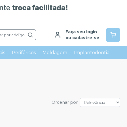
Faça seu login
ar por código
ou cadastre-se
ais
Periféricos
Moldagem
Implantodontia
Ordenar por