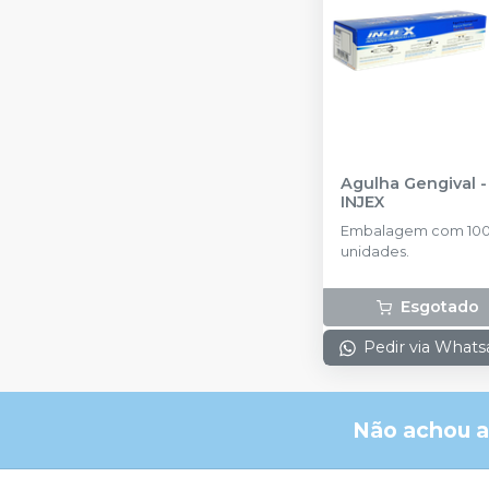
Agulha Gengival
-
INJEX
Embalagem com 10
unidades.
Esgotado
Pedir via What
Não achou a