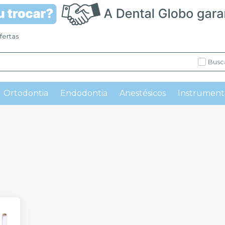
fertas
Busc
Ortodontia
Endodontia
Anestésicos
Instrument