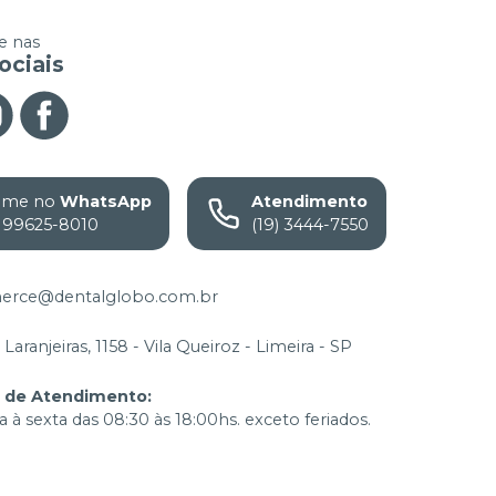
 nas
ociais
ame no
WhatsApp
Atendimento
) 99625-8010
(19) 3444-7550
rce@dentalglobo.com.br
Laranjeiras, 1158 - Vila Queiroz - Limeira - SP
o de Atendimento
:
 à sexta das 08:30 às 18:00hs. exceto feriados.