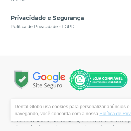
Privacidade e Segurança
Política de Privacidade - LGPD
Copyright © 2026 | Todos os direitos reservados | www.
Dental Globo
usa cookies para personalizar anúncios e m
Vila Queiroz – Limeira / SP | Autorizações de Funcionam
navegando, você concorda com a nossa
Política de Pri
(2.09625.4) | Responsável Técnico: Gilberto Braz dos San
loja virtual estão sujeitos a alterações. Em caso de div
o direito de não atender compras de grandes volumes pe