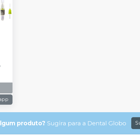
0
sapp
lgum produto?
Sugira para a
Dental Globo
S