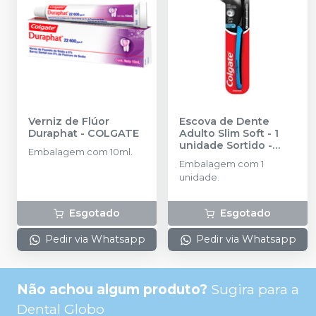
Verniz de Flúor
Escova de Dente
Duraphat
-
COLGATE
Adulto Slim Soft - 1
unidade Sortido
-
Embalagem com 10ml.
COLGATE
Embalagem com 1
unidade.
Esgotado
Esgotado
Pedir via Whatsapp
Pedir via Whatsapp
Não achou algum produto?
Sugira para a
Dental Globo