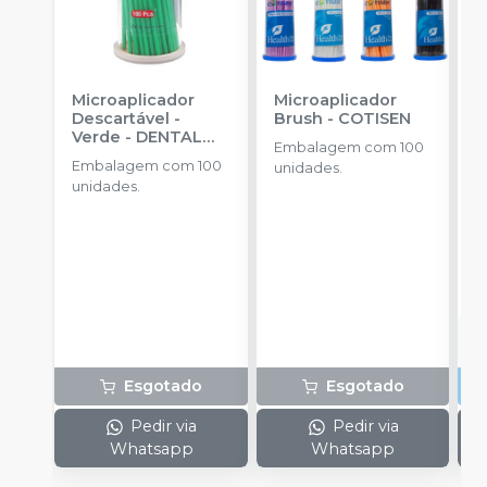
Microaplicador
Microaplicador
M
Descartável -
Brush
-
COTISEN
B
Verde
-
DENTAL
S
Embalagem com 100
PARTNER
Embalagem com 100
E
unidades.
unidades.
a
a
R
o
d
Esgotado
Esgotado
Pedir via
Pedir via
Whatsapp
Whatsapp