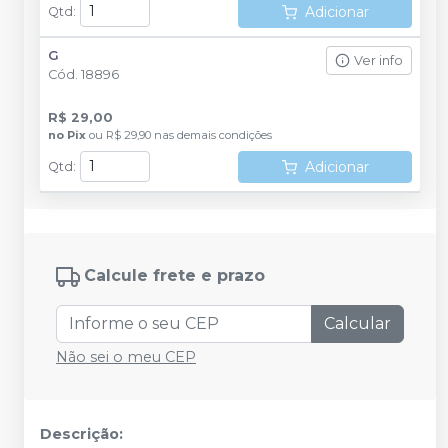
Adicionar
Qtd
:
G
Ver info
Cód.
18896
R$ 29,00
no
Pix
ou
R$ 29,90
nas demais condições
Adicionar
Qtd
:
Calcule frete e prazo
Calcular
Não sei o meu CEP
Descrição: