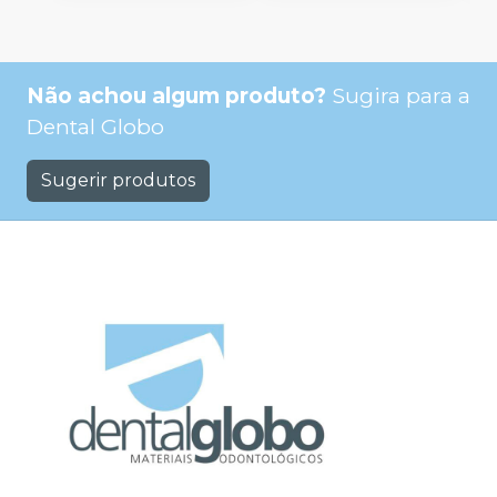
Não achou algum produto?
Sugira para a
Dental Globo
Sugerir produtos