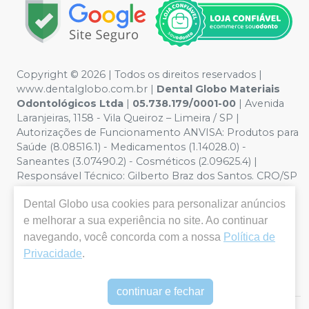
Copyright © 2026 | Todos os direitos reservados |
www.dentalglobo.com.br |
Dental Globo Materiais
Odontológicos Ltda
|
05.738.179/0001-00
| Avenida
Laranjeiras, 1158 - Vila Queiroz – Limeira / SP |
Autorizações de Funcionamento ANVISA: Produtos para
Saúde (8.08516.1) - Medicamentos (1.14028.0) -
Saneantes (3.07490.2) - Cosméticos (2.09625.4) |
Responsável Técnico: Gilberto Braz dos Santos. CRO/SP
nº 17.864 | Política de Privacidade e Segurança - Fotos
Dental Globo
usa cookies para personalizar anúncios
meramente ilustrativas - Os preços e condições da loja
virtual estão sujeitos a alterações. Em caso de
e melhorar a sua experiência no site. Ao continuar
divergência de preços no site, o valor válido é o do
navegando, você concorda com a nossa
Política de
Carrinho de Compra. Não vendemos por atacado por
Privacidade
.
isso nos reservamos o direito de não atender compras
de grandes volumes pelo site.
continuar e fechar