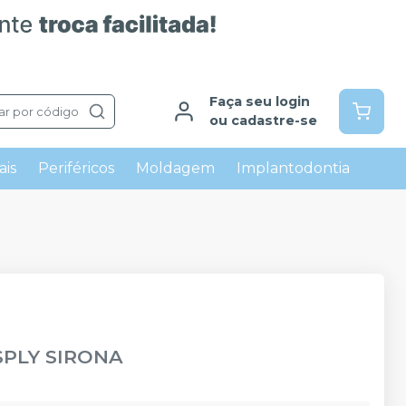
Faça seu login
ar por código
ou cadastre-se
ais
Periféricos
Moldagem
Implantodontia
PLY SIRONA