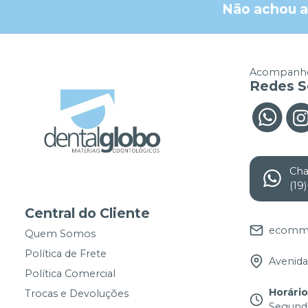
Não achou a
Acompanhe
Redes S
Ch
(19
Central do Cliente
ecomme
Quem Somos
Política de Frete
Avenida 
Política Comercial
Horári
Trocas e Devoluções
Segunda