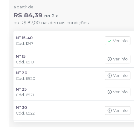
a partir de:
R$ 84,39
no
Pix
ou
R$ 87,00
nas demais condições
Nº 15-40
Ver info
Cód.
1247
Nº 15
Ver info
Cód.
6919
Nº 20
Ver info
Cód.
6920
Nº 25
Ver info
Cód.
6921
Nº 30
Ver info
Cód.
6922
Nº 35
Ver info
Cód.
8142