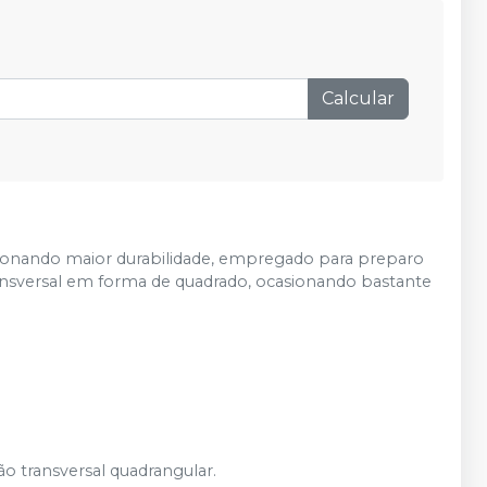
Produto esgotado
Avise-me
Calcular
rcionando maior durabilidade, empregado para preparo
transversal em forma de quadrado, ocasionando bastante
o transversal quadrangular.