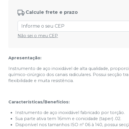
Nº 40
Ver info
Calcule frete e prazo
Cód.
6924
Não sei o meu CEP
Apresentação:
Instrumento de aço inoxidável de alta qualidade, propo
químico-cirúrgico dos canais radiculares. Possui secção 
flexibilidade e muita resistência.
Características/Benefícios:
Instrumento de aço inoxidável fabricado por torção.
Sua parte ativa tem 16mm e conicidade (taper) .02.
Disponível nos tamanhos ISO nº 06 à 140, possui secçã