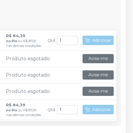
R$ 84,39
Adicionar
Qtd
:
no
Pix
ou
R$ 87,00
nas demais condições
Produto esgotado
Avise-me
Produto esgotado
Avise-me
Produto esgotado
Avise-me
R$ 84,39
Adicionar
Qtd
:
no
Pix
ou
R$ 87,00
nas demais condições
Produto esgotado
Avise-me