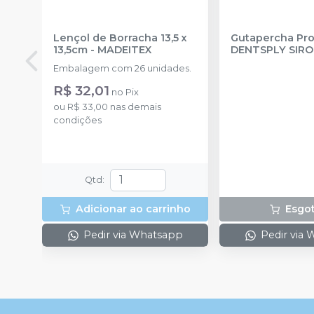
Lençol de Borracha 13,5 x
Gutapercha Pro
13,5cm
-
MADEITEX
DENTSPLY SIR
Embalagem com 26 unidades.
R$ 32,01
no
Pix
ou
R$ 33,00
nas demais
condições
Qtd
:
Adicionar ao carrinho
Esgo
Pedir via Whatsapp
Pedir via