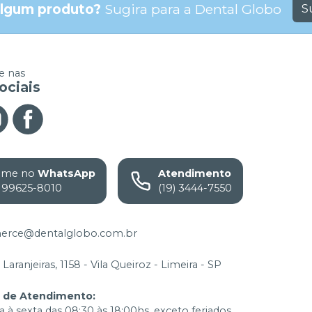
lgum produto?
Sugira para a
Dental Globo
S
 nas
ociais
ame no
WhatsApp
Atendimento
) 99625-8010
(19) 3444-7550
rce@dentalglobo.com.br
Laranjeiras, 1158 - Vila Queiroz - Limeira - SP
o de Atendimento
:
 à sexta das 08:30 às 18:00hs. exceto feriados.