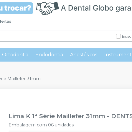
fertas
Busc
Ortodontia
Endodontia
Anestésicos
Instrument
érie Maillefer 31mm
Lima K 1ª Série Maillefer 31mm
-
DENTS
Embalagem com 06 unidades.