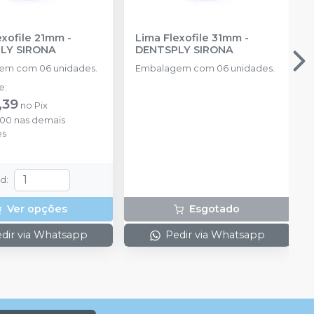
exofile 21mm
-
Lima Flexofile 31mm
-
LY SIRONA
DENTSPLY SIRONA
em com 06 unidades.
Embalagem com 06 unidades.
de
:
,39
no
Pix
,00
nas demais
es
td
:
Ver opções
Esgotado
dir via Whatsapp
Pedir via Whatsapp