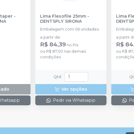
taper
-
Lima Flexofile 25mm
-
Lima Fl
ONA
DENTSPLY SIRONA
DENTSP
Embalagem com 06 unidades.
Embalag
a partir de
:
a partir 
R$ 84,39
R$ 84
no
Pix
ou
R$ 87,00
nas demais
ou
R$ 87
condições
condiçõ
Qtd
:
Q
tado
Ver opções
 Whatsapp
Pedir via Whatsapp
Pe