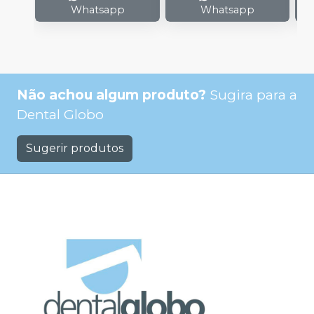
Whatsapp
Whatsapp
Não achou algum produto?
Sugira para a
Dental Globo
Sugerir produtos