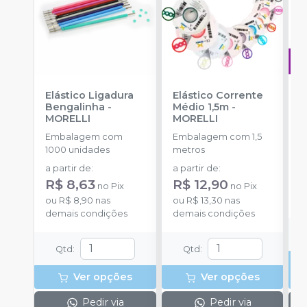
Elástico Ligadura
Elástico Corrente
A
Bengalinha
-
Médio 1,5m
-
O
MORELLI
MORELLI
T
-
Embalagem com
Embalagem com 1,5
E
1000 unidades
metros
S
a partir de
:
a partir de
:
R
R$ 8,63
R$ 12,90
no
Pix
no
Pix
o
ou
R$ 8,90
nas
ou
R$ 13,30
nas
d
demais condições
demais condições
Qtd
:
Qtd
:
Ver opções
Ver opções
Pedir via
Pedir via