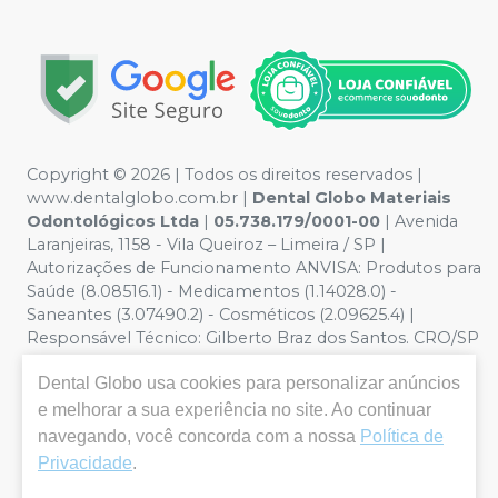
Copyright © 2026 | Todos os direitos reservados |
www.dentalglobo.com.br |
Dental Globo Materiais
Odontológicos Ltda
|
05.738.179/0001-00
| Avenida
Laranjeiras, 1158 - Vila Queiroz – Limeira / SP |
Autorizações de Funcionamento ANVISA: Produtos para
Saúde (8.08516.1) - Medicamentos (1.14028.0) -
Saneantes (3.07490.2) - Cosméticos (2.09625.4) |
Responsável Técnico: Gilberto Braz dos Santos. CRO/SP
nº 17.864 | Política de Privacidade e Segurança - Fotos
Dental Globo
usa cookies para personalizar anúncios
meramente ilustrativas - Os preços e condições da loja
virtual estão sujeitos a alterações. Em caso de
e melhorar a sua experiência no site. Ao continuar
divergência de preços no site, o valor válido é o do
navegando, você concorda com a nossa
Política de
Carrinho de Compra. Não vendemos por atacado por
Privacidade
.
isso nos reservamos o direito de não atender compras