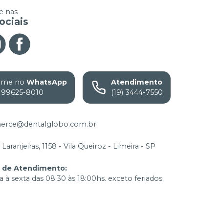
 nas
ociais
ame no
WhatsApp
Atendimento
) 99625-8010
(19) 3444-7550
rce@dentalglobo.com.br
Laranjeiras, 1158 - Vila Queiroz - Limeira - SP
o de Atendimento
:
 à sexta das 08:30 às 18:00hs. exceto feriados.