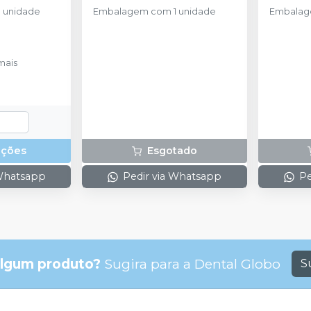
 unidade
Embalagem com 1 unidade
Embalage
mais
pções
Esgotado
 Whatsapp
Pedir via Whatsapp
Pe
lgum produto?
Sugira para a
Dental Globo
S