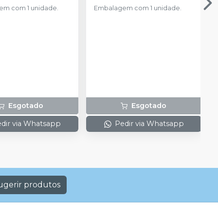
m com 1 unidade.
Embalagem com 1 unidade.
Esgotado
Esgotado
dir via Whatsapp
Pedir via Whatsapp
ugerir produtos