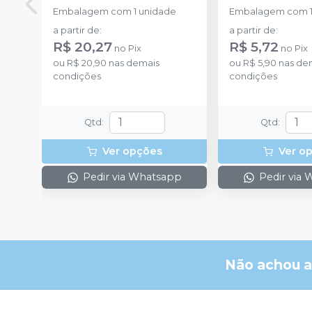
Embalagem com 1 unidade
Embalagem com 1
a partir de
:
a partir de
:
R$ 20,27
R$ 5,72
no
Pix
no
Pix
ou
R$ 20,90
nas demais
ou
R$ 5,90
nas de
condições
condições
Qtd
:
Qtd
:
Ver opções
Ver o
Pedir via Whatsapp
Pedir via
Não achou a