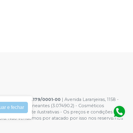
s Ltda
|
05.738.179/0001-00
| Avenida Laranjeiras, 1158 -
(1.14028.0) - Saneantes (3.07490.2) - Cosméticos
uar e fechar
Fotos meramente ilustrativas - Os preços e condições da
 Compra. Não vendemos por atacado por isso nos reservamos