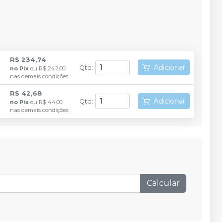
R$ 234,74
Adicionar
Qtd
:
no
Pix
ou
R$ 242,00
nas demais condições
R$ 42,68
Adicionar
Qtd
:
no
Pix
ou
R$ 44,00
nas demais condições
Calcular