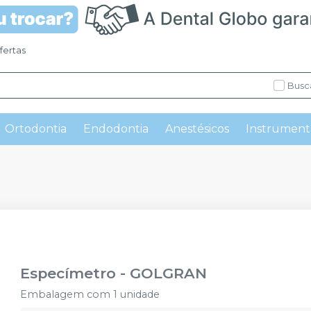
fertas
Busc
Ortodontia
Endodontia
Anestésicos
Instrument
Especímetro
-
GOLGRAN
Embalagem com 1 unidade