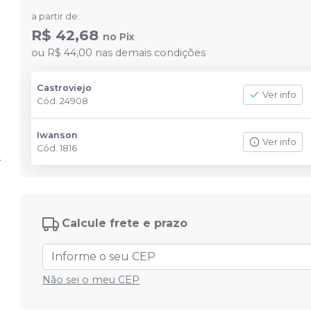
a partir de:
R$ 42,68
no
Pix
ou
R$ 44,00
nas demais condições
Castroviejo
Ver info
Cód.
24908
Iwanson
Ver info
Cód.
1816
Calcule frete e prazo
Não sei o meu CEP