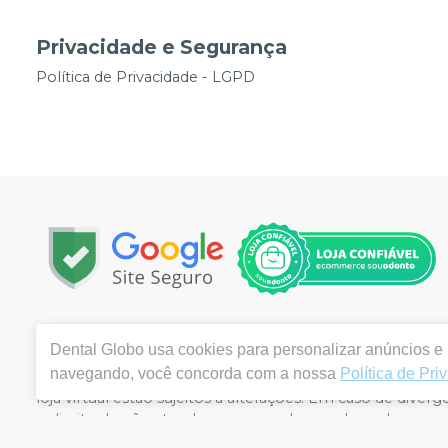
Privacidade e Segurança
Política de Privacidade - LGPD
Copyright © 2026 | Todos os direitos reservados | www.
Dental Globo
usa cookies para personalizar anúncios e m
Vila Queiroz – Limeira / SP | Autorizações de Funcionam
navegando, você concorda com a nossa
Política de Pri
(2.09625.4) | Responsável Técnico: Gilberto Braz dos San
loja virtual estão sujeitos a alterações. Em caso de div
o direito de não atender compras de grandes volumes pe