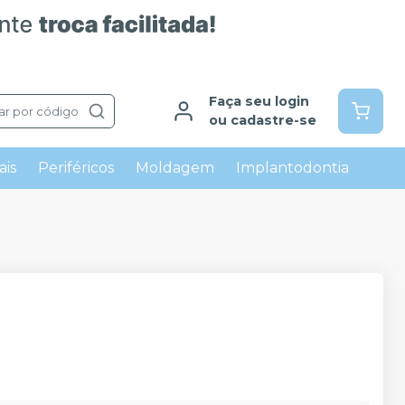
Faça seu login
ar por código
ou cadastre-se
ais
Periféricos
Moldagem
Implantodontia