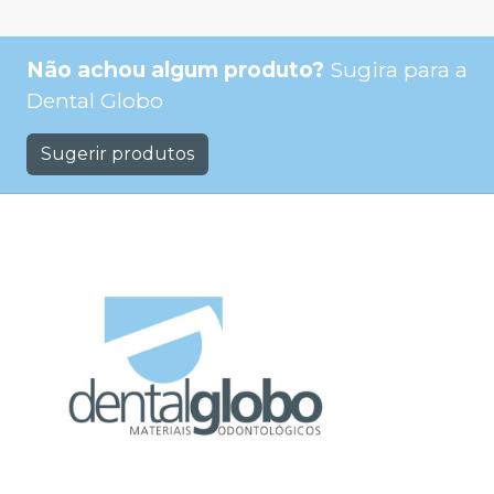
Não achou algum produto?
Sugira para a
Dental Globo
Sugerir produtos