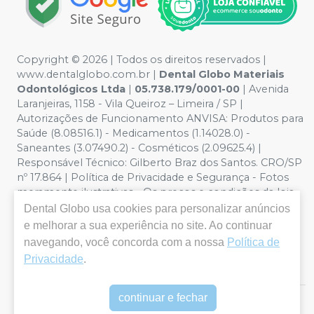
Copyright © 2026 | Todos os direitos reservados |
www.dentalglobo.com.br |
Dental Globo Materiais
Odontológicos Ltda
|
05.738.179/0001-00
| Avenida
Laranjeiras, 1158 - Vila Queiroz – Limeira / SP |
Autorizações de Funcionamento ANVISA: Produtos para
Saúde (8.08516.1) - Medicamentos (1.14028.0) -
Saneantes (3.07490.2) - Cosméticos (2.09625.4) |
Responsável Técnico: Gilberto Braz dos Santos. CRO/SP
nº 17.864 | Política de Privacidade e Segurança - Fotos
meramente ilustrativas - Os preços e condições da loja
virtual estão sujeitos a alterações. Em caso de
Dental Globo
usa cookies para personalizar anúncios
divergência de preços no site, o valor válido é o do
e melhorar a sua experiência no site. Ao continuar
Carrinho de Compra. Não vendemos por atacado por
navegando, você concorda com a nossa
Política de
isso nos reservamos o direito de não atender compras
Privacidade
.
de grandes volumes pelo site.
continuar e fechar
E-commerce produzido por
Sou Odonto Ecommerce
.