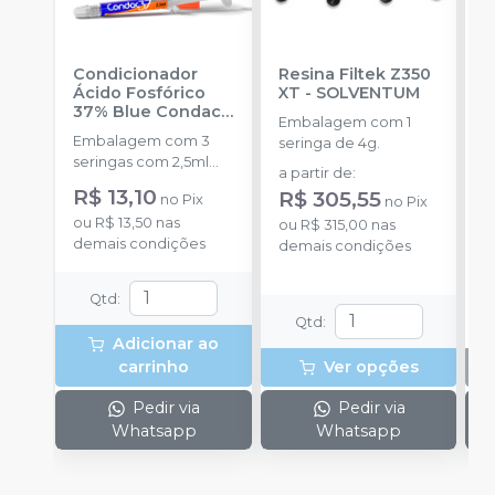
Condicionador
Resina Filtek Z350
K
Ácido Fosfórico
XT
-
SOLVENTUM
+
37% Blue Condac
-
B
Embalagem com 1
FGM
N
Embalagem com 3
E
seringa de 4g.
S
seringas com 2,5ml
s
a partir de
:
cada uma e 3
F
R$ 13,10
R$ 305,55
no
Pix
no
Pix
ponteiras para
c
ou
R$ 13,50
nas
aplicação.
ou
R$ 315,00
nas
A
demais condições
demais condições
fra
S
d
Qtd
:
p
Qtd
:
e
Adicionar ao
carrinho
Ver opções
Pedir via
Pedir via
Whatsapp
Whatsapp