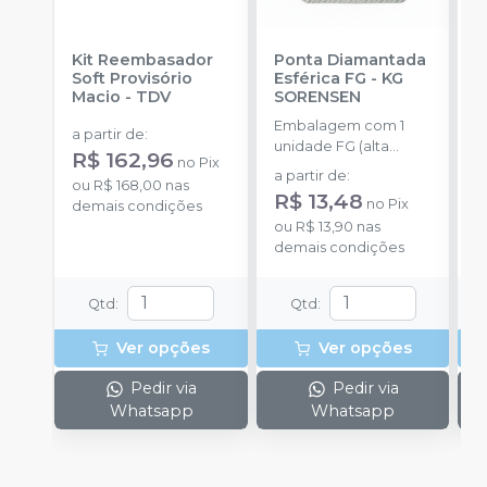
Kit Reembasador
Ponta Diamantada
R
Soft Provisório
Esférica FG
-
KG
P
Macio
-
TDV
SORENSEN
S
Embalagem com 1
E
a partir de
:
unidade FG (alta
c
R$ 162,96
no
Pix
rotação).
m
a partir de
:
a
ou
R$ 168,00
nas
m
R$ 13,48
R
no
Pix
demais condições
ou
R$ 13,90
nas
o
demais condições
d
Qtd
:
Qtd
:
Ver opções
Ver opções
Pedir via
Pedir via
Whatsapp
Whatsapp