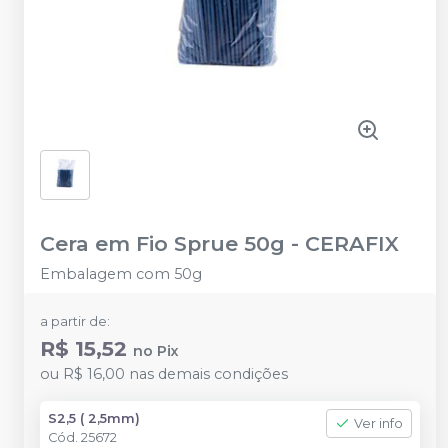
Cera em Fio Sprue 50g
-
CERAFIX
Embalagem com 50g
a partir de:
R$ 15,52
no
Pix
ou
R$ 16,00
nas demais condições
S2,5 ( 2,5mm)
Ver info
Cód.
25672