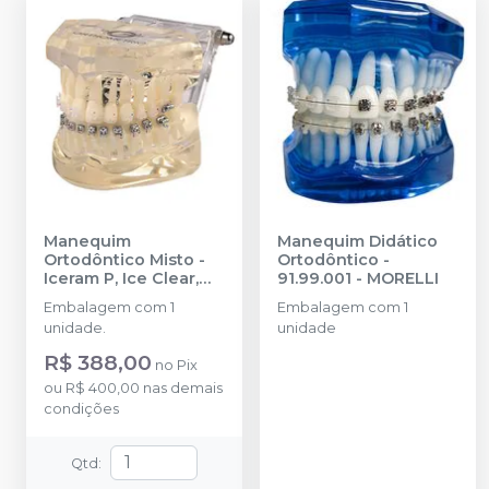
Manequim
Manequim Didático
Ortodôntico Misto -
Ortodôntico -
Iceram P, Ice Clear,
91.99.001
-
MORELLI
Safira, Advanced, U-
Embalagem com 1
Embalagem com 1
Clip - 30.40.0126
-
unidade.
unidade
ORTHOMETRIC
R$ 388,00
no
Pix
ou
R$ 400,00
nas demais
condições
Qtd
: