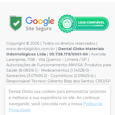
Copyright © 2026 | Todos os direitos reservados |
www.dentalglobo.com.br |
Dental Globo Materiais
Odontológicos Ltda
|
05.738.179/0001-00
| Avenida
Laranjeiras, 1158 - Vila Queiroz – Limeira / SP |
Autorizações de Funcionamento ANVISA: Produtos para
Saúde (8.08516.1) - Medicamentos (1.14028.0) -
Saneantes (3.07490.2) - Cosméticos (2.09625.4) |
Responsável Técnico: Gilberto Braz dos Santos. CRO/SP
nº 17.864 | Política de Privacidade e Segurança - Fotos
Dental Globo
usa cookies para personalizar anúncios
meramente ilustrativas - Os preços e condições da loja
virtual estão sujeitos a alterações. Em caso de
e melhorar a sua experiência no site. Ao continuar
divergência de preços no site, o valor válido é o do
navegando, você concorda com a nossa
Política de
Carrinho de Compra. Não vendemos por atacado por
Privacidade
.
isso nos reservamos o direito de não atender compras