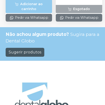
Adicionar ao
carrinho
Esgotado
Pedir via Whatsapp
Pedir via Whatsapp
Não achou algum produto?
Sugira para a
Dental Globo
Sugerir produtos