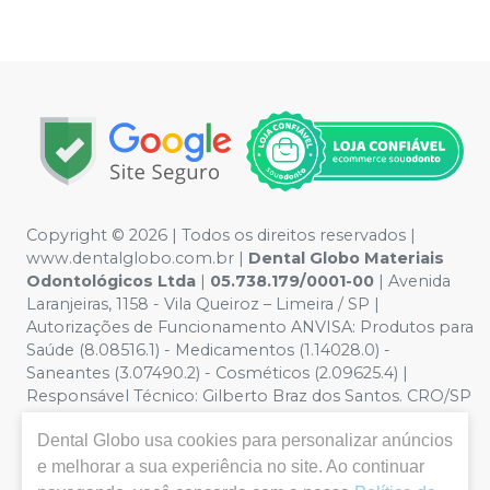
Copyright © 2026 | Todos os direitos reservados |
www.dentalglobo.com.br |
Dental Globo Materiais
Odontológicos Ltda
|
05.738.179/0001-00
| Avenida
Laranjeiras, 1158 - Vila Queiroz – Limeira / SP |
Autorizações de Funcionamento ANVISA: Produtos para
Saúde (8.08516.1) - Medicamentos (1.14028.0) -
Saneantes (3.07490.2) - Cosméticos (2.09625.4) |
Responsável Técnico: Gilberto Braz dos Santos. CRO/SP
nº 17.864 | Política de Privacidade e Segurança - Fotos
Dental Globo
usa cookies para personalizar anúncios
meramente ilustrativas - Os preços e condições da loja
virtual estão sujeitos a alterações. Em caso de
e melhorar a sua experiência no site. Ao continuar
divergência de preços no site, o valor válido é o do