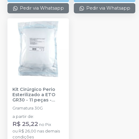
Pedir via Whatsapp
Pedir via Whatsapp
Kit Cirúrgico Perio
Esterilizado a ETO
GR30 - 11 peças
-
BEST FABRIL
Gramatura 30G
a partir de
:
R$ 25,22
no
Pix
ou
R$ 26,00
nas demais
condições