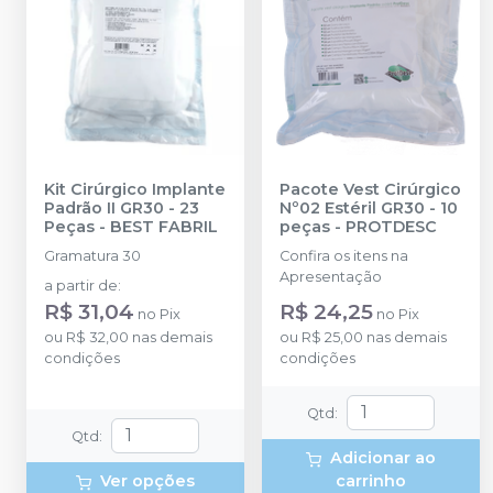
Kit Cirúrgico Implante
Pacote Vest Cirúrgico
Padrão II GR30 - 23
Nº02 Estéril GR30 - 10
Peças
-
BEST FABRIL
peças
-
PROTDESC
Gramatura 30
Confira os itens na
Apresentação
a partir de
:
R$ 31,04
R$ 24,25
no
Pix
no
Pix
ou
R$ 32,00
nas demais
ou
R$ 25,00
nas demais
condições
condições
Qtd
:
Qtd
:
Adicionar ao
Ver opções
carrinho