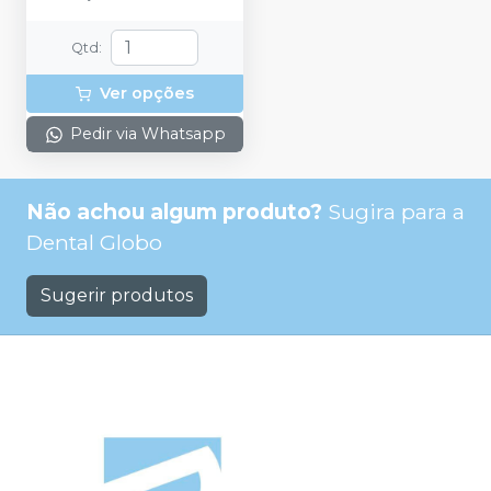
Qtd
:
Ver opções
Pedir via Whatsapp
Não achou algum produto?
Sugira para a
Dental Globo
Sugerir produtos