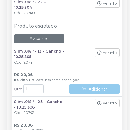
Slim .018'' - 22 -
Ver info
10.25.304
Cód.
20740
Produto esgotado
Avise-me
Slim .018'' - 13 - Gancho -
Ver info
10.25.305
Cód.
20741
R$ 20,08
no
Pix
ou
R$ 20,70
nas demais condições
Adicionar
Qtd
:
Slim .018'' - 23 - Gancho
Ver info
- 10.25.306
Cód.
20742
R$ 20,08