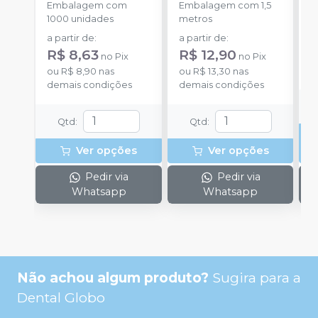
Embalagem com
Embalagem com 1,5
E
1000 unidades
metros
S
a partir de
:
a partir de
:
R
R$ 8,63
R$ 12,90
no
Pix
no
Pix
o
ou
R$ 8,90
nas
ou
R$ 13,30
nas
d
demais condições
demais condições
Qtd
:
Qtd
:
Ver opções
Ver opções
Pedir via
Pedir via
Whatsapp
Whatsapp
Não achou algum produto?
Sugira para a
Dental Globo