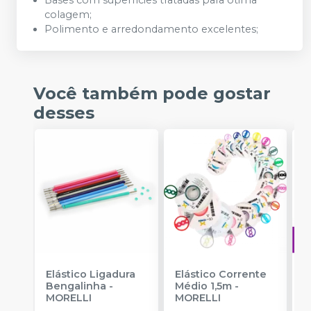
colagem;
Polimento e arredondamento excelentes;
Você também pode gostar
desses
Elástico Ligadura
Elástico Corrente
A
Bengalinha
-
Médio 1,5m
-
O
MORELLI
MORELLI
T
-