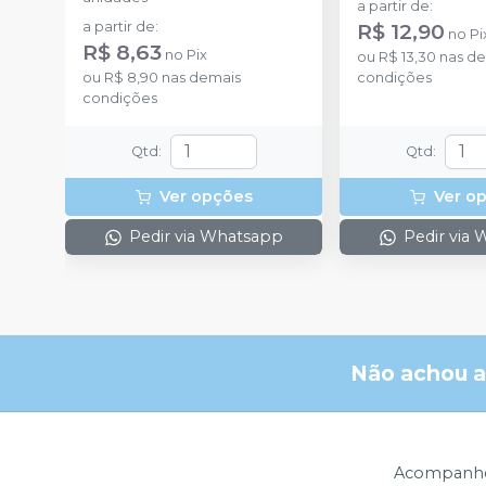
a partir de
:
a partir de
:
R$ 12,90
no
Pi
R$ 8,63
no
Pix
ou
R$ 13,30
nas de
ou
R$ 8,90
nas demais
condições
condições
Qtd
:
Qtd
:
Ver opções
Ver o
Pedir via Whatsapp
Pedir via
Não achou a
Acompanhe