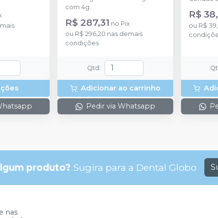
com 4g.
R$ 38
x
R$ 287,31
no
Pix
mais
ou
R$ 39
ou
R$ 296,20
nas demais
condiçõ
condições
Qtd
:
Q
pções
Adicionar ao carrinho
Adi
 Whatsapp
Pedir via Whatsapp
Pe
lgum produto?
Sugira para a
Dental Globo
S
 nas