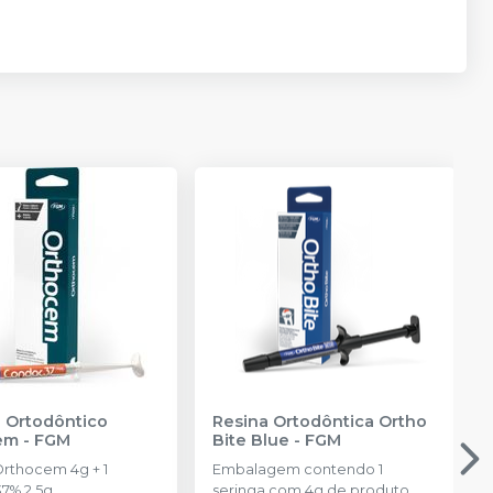
 Ortodôntico
Resina Ortodôntica Ortho
em
-
FGM
Bite Blue
-
FGM
Orthocem 4g + 1
Embalagem contendo 1
7% 2,5g.
seringa com 4g de produto