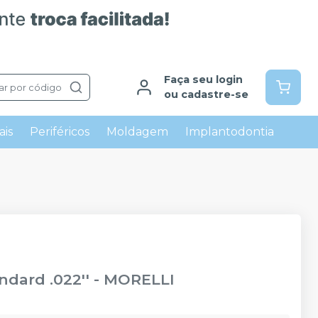
Faça seu login
ar por código
ou cadastre-se
ais
Periféricos
Moldagem
Implantodontia
dard .022''
-
MORELLI