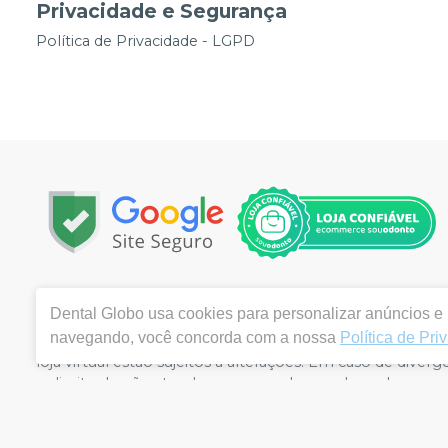
Privacidade e Segurança
Política de Privacidade - LGPD
Copyright © 2026 | Todos os direitos reservados | www.
Dental Globo
usa cookies para personalizar anúncios e m
Vila Queiroz – Limeira / SP | Autorizações de Funcionam
navegando, você concorda com a nossa
Política de Pri
(2.09625.4) | Responsável Técnico: Gilberto Braz dos San
loja virtual estão sujeitos a alterações. Em caso de div
o direito de não atender compras de grandes volumes pe