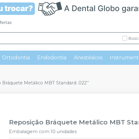
fertas
Busc
Ortodontia
Endodontia
Anestésicos
Instrument
 Bráquete Metálico MBT Standard .022''
Reposição Bráquete Metálico MBT Stan
Embalagem com 10 unidades