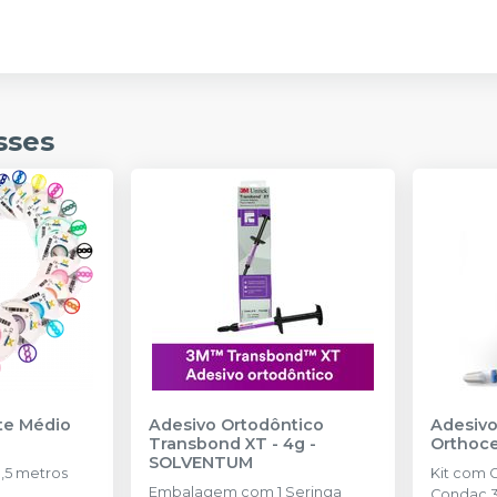
sses
nte Médio
Adesivo Ortodôntico
Adesivo
Transbond XT - 4g
-
Orthoc
SOLVENTUM
,5 metros
Kit com 
Embalagem com 1 Seringa
Condac 3