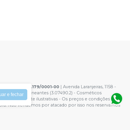
s Ltda
|
05.738.179/0001-00
| Avenida Laranjeiras, 1158 -
(1.14028.0) - Saneantes (3.07490.2) - Cosméticos
uar e fechar
Fotos meramente ilustrativas - Os preços e condições da
 Compra. Não vendemos por atacado por isso nos reservamos