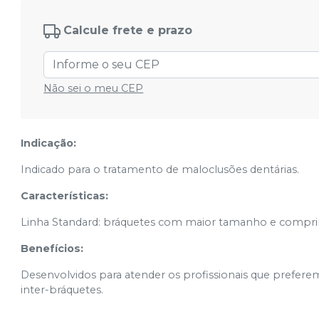
Standard .022'' - 14,15,24,25 - 10.35.007
Ver info
Cód.
15268
Calcule frete e prazo
Standard .022'' - 45 - 10.35.015
Ver info
Cód.
19480
Não sei o meu CEP
Standard .022'' - 35 - 10.35.016
Ver info
Cód.
19481
Indicação:
Indicado para o tratamento de maloclusões dentárias.
Características:
Linha Standard: bráquetes com maior tamanho e compri
Benefícios:
Desenvolvidos para atender os profissionais que prefer
inter-bráquetes.