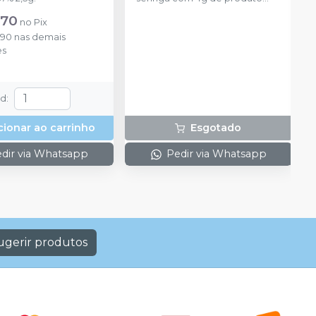
disponível na cor azul.
,70
no
Pix
,90
nas demais
es
td
:
cionar ao carrinho
Esgotado
dir via Whatsapp
Pedir via Whatsapp
ugerir produtos