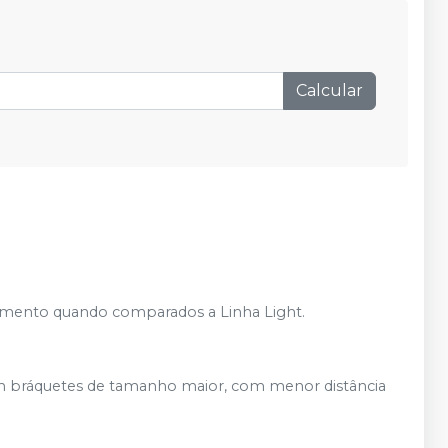
Produto esgotado
Avise-me
R$ 20,08
Adicionar
Qtd
:
no
Pix
ou
R$ 20,70
Calcular
nas demais condições
R$ 20,08
Adicionar
Qtd
:
no
Pix
ou
R$ 20,70
nas demais condições
mento quando comparados a Linha Light.
em bráquetes de tamanho maior, com menor distância