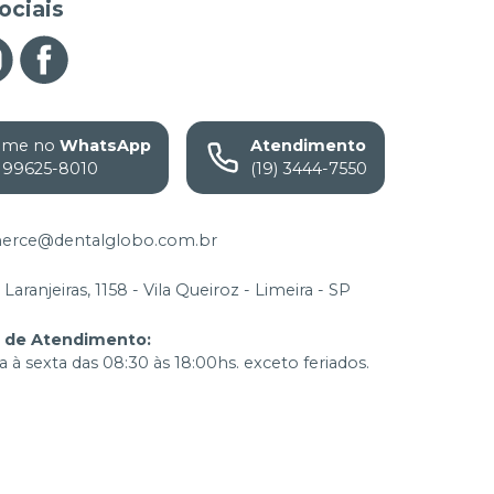
ociais
ame no
WhatsApp
Atendimento
) 99625-8010
(19) 3444-7550
rce@dentalglobo.com.br
Laranjeiras, 1158 - Vila Queiroz - Limeira - SP
o de Atendimento
:
 à sexta das 08:30 às 18:00hs. exceto feriados.