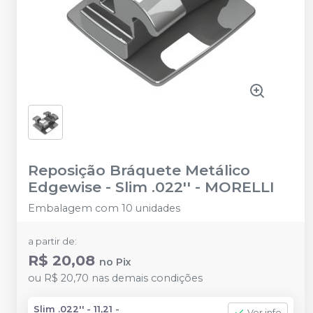
Reposição Bráquete Metálico
Edgewise - Slim .022''
-
MORELLI
Embalagem com 10 unidades
a partir de:
R$ 20,08
no
Pix
ou
R$ 20,70
nas demais condições
Slim .022'' - 11,21 -
Ver info