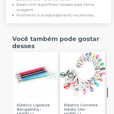
Bases com superfícies tratadas para ótima
colagem;
Polimento e arredondamento excelentes.
Você também pode gostar
desses
Elástico Ligadura
Elástico Corrente
A
Bengalinha
-
Médio 1,5m
-
O
MORELLI
MORELLI
T