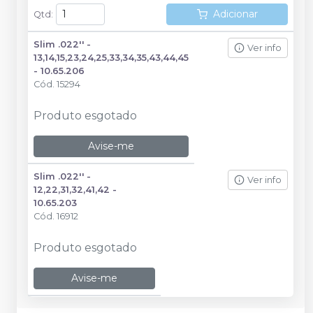
Adicionar
Qtd
:
Slim .022'' -
Ver info
13,14,15,23,24,25,33,34,35,43,44,45
- 10.65.206
Cód.
15294
Produto esgotado
Avise-me
Slim .022'' -
Ver info
12,22,31,32,41,42 -
10.65.203
Cód.
16912
Produto esgotado
Avise-me