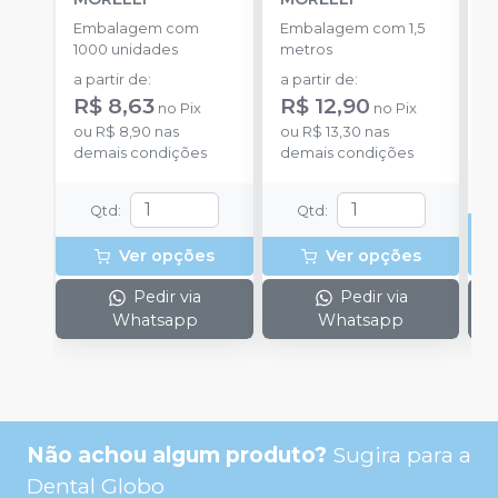
-
Embalagem com
Embalagem com 1,5
E
1000 unidades
metros
S
a partir de
:
a partir de
:
R
R$ 8,63
R$ 12,90
no
Pix
no
Pix
o
ou
R$ 8,90
nas
ou
R$ 13,30
nas
d
demais condições
demais condições
Qtd
:
Qtd
:
Ver opções
Ver opções
Pedir via
Pedir via
Whatsapp
Whatsapp
Não achou algum produto?
Sugira para a
Dental Globo