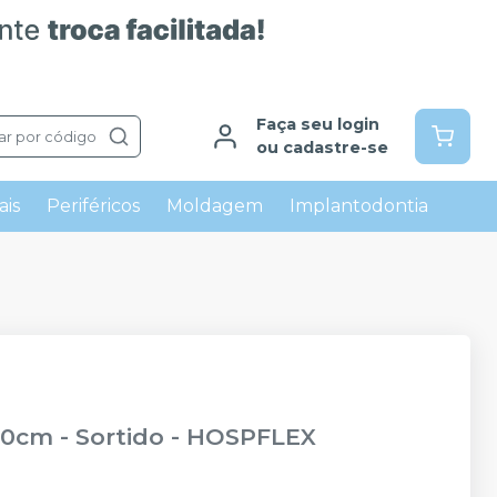
Faça seu login
ar por código
ou cadastre-se
ais
Periféricos
Moldagem
Implantodontia
0cm - Sortido
-
HOSPFLEX