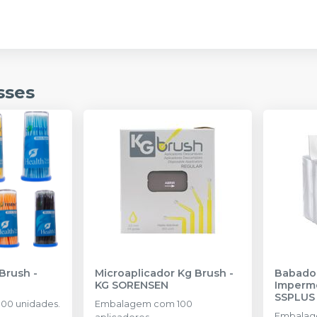
sses
 Brush
-
Microaplicador Kg Brush
-
Babador
KG SORENSEN
Imperm
SSPLUS
00 unidades.
Embalagem com 100
Embalag