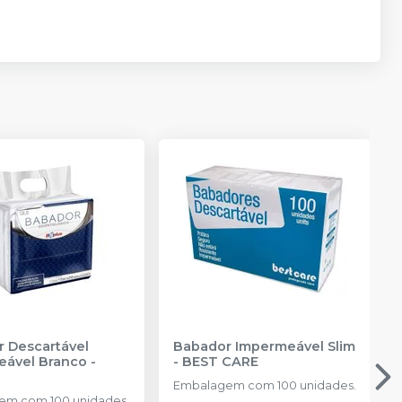
 Descartável
Babador Impermeável Slim
eável Branco
-
-
BEST CARE
Embalagem com 100 unidades.
em com 100 unidades.