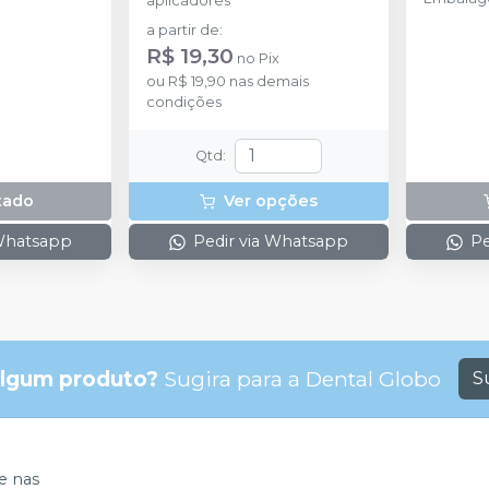
aplicadores
a partir de
:
R$ 19,30
no
Pix
ou
R$ 19,90
nas demais
condições
Qtd
:
tado
Ver opções
 Whatsapp
Pedir via Whatsapp
Pe
lgum produto?
Sugira para a
Dental Globo
S
 nas