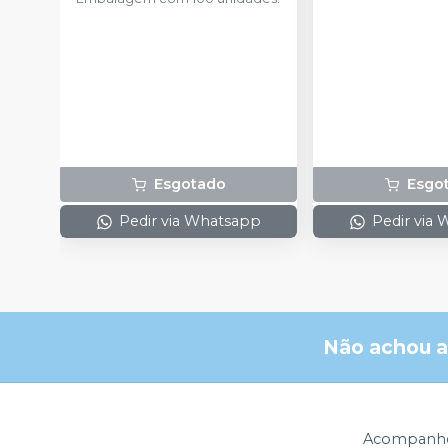
Esgotado
Esgo
Pedir via Whatsapp
Pedir via
Não achou a
Acompanhe