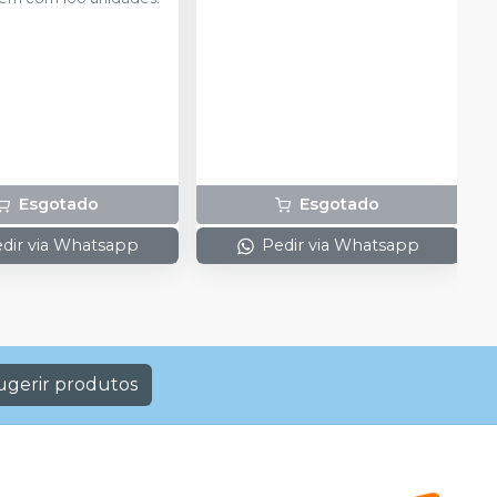
Esgotado
Esgotado
dir via Whatsapp
Pedir via Whatsapp
ugerir produtos