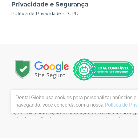
Privacidade e Segurança
Política de Privacidade - LGPD
Copyright © 2026 | Todos os direitos reservados | www.
Dental Globo
usa cookies para personalizar anúncios e m
Vila Queiroz – Limeira / SP | Autorizações de Funcionam
navegando, você concorda com a nossa
Política de Pri
(2.09625.4) | Responsável Técnico: Gilberto Braz dos San
loja virtual estão sujeitos a alterações. Em caso de div
o direito de não atender compras de grandes volumes pe