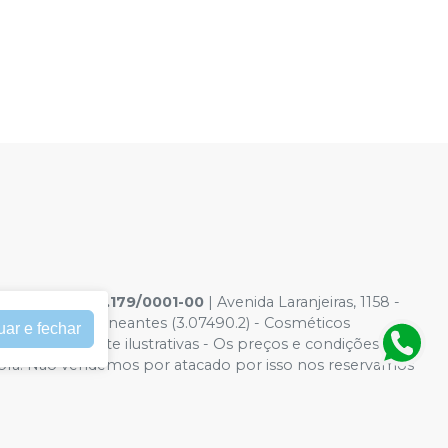
s Ltda
|
05.738.179/0001-00
| Avenida Laranjeiras, 1158 -
(1.14028.0) - Saneantes (3.07490.2) - Cosméticos
uar e fechar
Fotos meramente ilustrativas - Os preços e condições da
 Compra. Não vendemos por atacado por isso nos reservamos