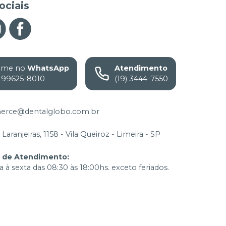
ociais
ame no
WhatsApp
Atendimento
) 99625-8010
(19) 3444-7550
rce@dentalglobo.com.br
Laranjeiras, 1158 - Vila Queiroz - Limeira - SP
o de Atendimento
:
 à sexta das 08:30 às 18:00hs. exceto feriados.