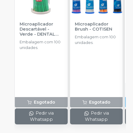
Microaplicador
Microaplicador
M
Descartável -
Brush
-
COTISEN
B
Verde
-
DENTAL
S
Embalagem com 100
PARTNER
Embalagem com 100
E
unidades.
unidades.
a
a
R
o
d
Esgotado
Esgotado
Pedir via
Pedir via
Whatsapp
Whatsapp