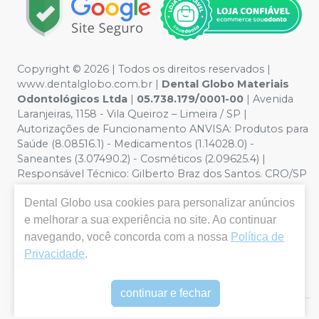
Copyright © 2026 | Todos os direitos reservados |
www.dentalglobo.com.br |
Dental Globo Materiais
Odontológicos Ltda
|
05.738.179/0001-00
| Avenida
Laranjeiras, 1158 - Vila Queiroz – Limeira / SP |
Autorizações de Funcionamento ANVISA: Produtos para
Saúde (8.08516.1) - Medicamentos (1.14028.0) -
Saneantes (3.07490.2) - Cosméticos (2.09625.4) |
Responsável Técnico: Gilberto Braz dos Santos. CRO/SP
nº 17.864 | Política de Privacidade e Segurança - Fotos
Dental Globo
usa cookies para personalizar anúncios
meramente ilustrativas - Os preços e condições da loja
virtual estão sujeitos a alterações. Em caso de
e melhorar a sua experiência no site. Ao continuar
divergência de preços no site, o valor válido é o do
navegando, você concorda com a nossa
Política de
Carrinho de Compra. Não vendemos por atacado por
Privacidade
.
isso nos reservamos o direito de não atender compras
de grandes volumes pelo site.
continuar e fechar
E-commerce produzido por
Sou Odonto Ecommerce
.