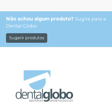
Não achou algum produto?
Sugira para a
Dental Globo
Sugerir produtos