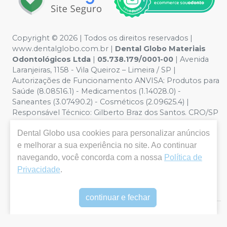
Copyright © 2026 | Todos os direitos reservados |
www.dentalglobo.com.br |
Dental Globo Materiais
Odontológicos Ltda
|
05.738.179/0001-00
| Avenida
Laranjeiras, 1158 - Vila Queiroz – Limeira / SP |
Autorizações de Funcionamento ANVISA: Produtos para
Saúde (8.08516.1) - Medicamentos (1.14028.0) -
Saneantes (3.07490.2) - Cosméticos (2.09625.4) |
Responsável Técnico: Gilberto Braz dos Santos. CRO/SP
nº 17.864 | Política de Privacidade e Segurança - Fotos
Dental Globo
usa cookies para personalizar anúncios
meramente ilustrativas - Os preços e condições da loja
virtual estão sujeitos a alterações. Em caso de
e melhorar a sua experiência no site. Ao continuar
divergência de preços no site, o valor válido é o do
navegando, você concorda com a nossa
Política de
Carrinho de Compra. Não vendemos por atacado por
Privacidade
.
isso nos reservamos o direito de não atender compras
de grandes volumes pelo site.
continuar e fechar
E-commerce produzido por
Sou Odonto Ecommerce
.