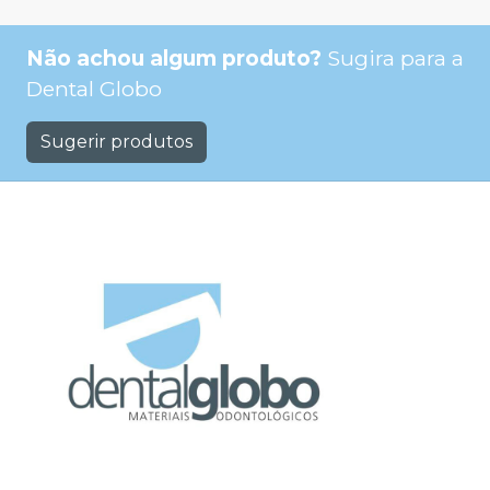
Não achou algum produto?
Sugira para a
Dental Globo
Sugerir produtos