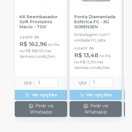
Kit Reembasador
Ponta Diamantada
R
Soft Provisório
Esférica FG
-
KG
P
Macio
-
TDV
SORENSEN
S
Embalagem com 1
E
a partir de
:
unidade FG (alta
c
R$ 162,96
no
Pix
rotação).
m
a partir de
:
a
ou
R$ 168,00
nas
m
R$ 13,48
R
no
Pix
demais condições
ou
R$ 13,90
nas
o
demais condições
d
Qtd
:
Qtd
:
Ver opções
Ver opções
Pedir via
Pedir via
Whatsapp
Whatsapp